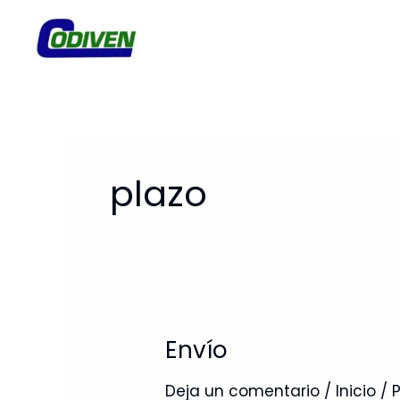
Ir
al
contenido
plazo
Envío
Envío
Deja un comentario
/
Inicio
/ 