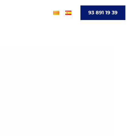
go
Contacto
93 891 19 39