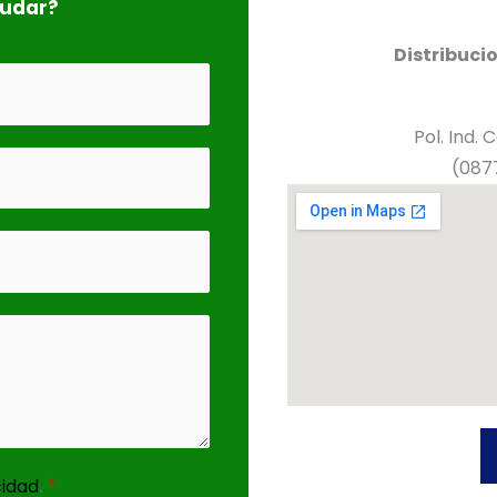
yudar?
Distribuci
Pol. Ind. 
(0877
.
*
cidad