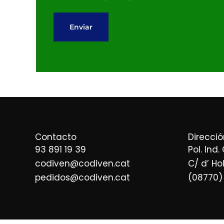
e
c
(
u
Enviar
c
e
o
r
p
d
i
o
a
R
)
G
*
P
D
Contacto
Direcció
*
93 891 19 39
Pol. Ind.
codiven@codiven.cat
C/ d’ Ho
pedidos@codiven.cat
(08770)