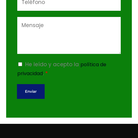
i
ú
l
m
*
M
e
e
r
n
o
s
s
a
j
A
He leído y acepto la
política de
e
c
.
*
privacidad
(
u
c
e
Enviar
o
r
p
d
i
o
a
R
)
G