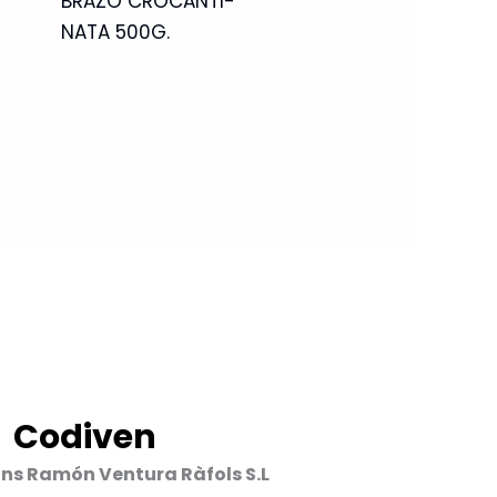
BRAZO CROCANTI-
NATA 500G.
Codiven
ons Ramón Ventura Ràfols S.L