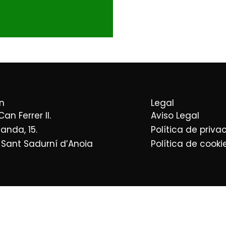
n
Legal
 Can Ferrer II.
Aviso Legal
landa, 15.
Política de priva
 Sant Sadurní d’Anoia
Política de cooki
n Barcelona
Empresa distribuidora 
n Tarragona
Empresa distribuidora de 