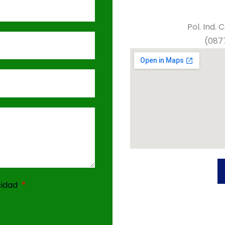
Pol. Ind. 
(0877
.
*
cidad