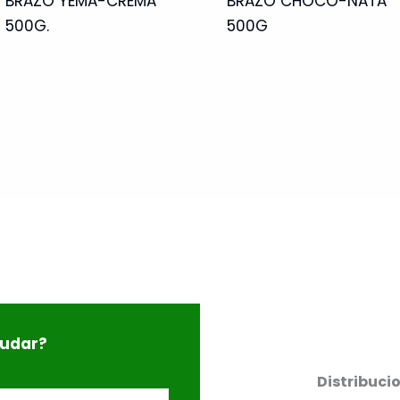
BRAZO YEMA-CREMA
BRAZO CHOCO-NATA
500G.
500G
yudar?
Distribuci