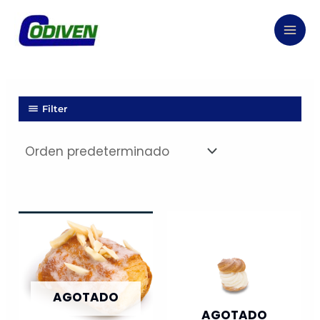
Ir
al
contenido
Filter
AGOTADO
AGOTADO