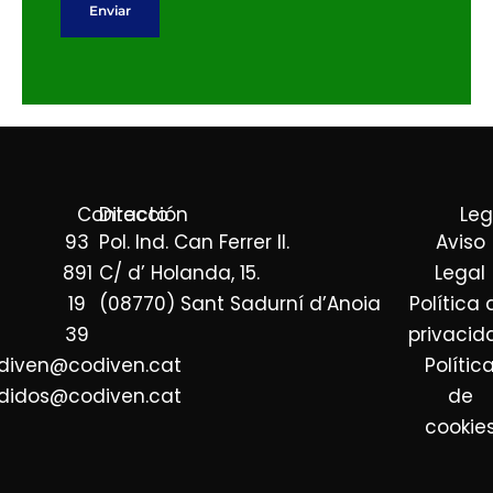
c
e
Enviar
o
r
p
d
i
o
a
R
)
G
*
P
Contacto
Dirección
Leg
D
93
Pol. Ind. Can Ferrer II.
Aviso
*
891
C/ d’ Holanda, 15.
Legal
19
(08770) Sant Sadurní d’Anoia
Política 
39
privacid
diven@codiven.cat
Polític
didos@codiven.cat
de
cookie