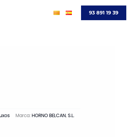
go
Contacto
93 891 19 39
uxos
Marca:
HORNO BELCAN
,
S.L.