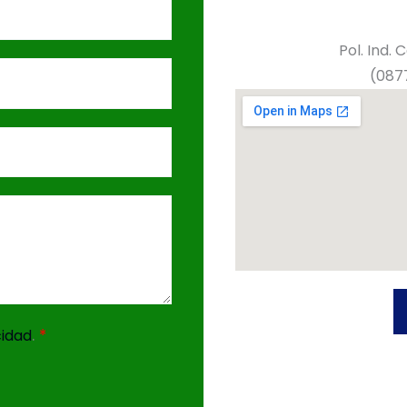
Pol. Ind. 
(0877
.
*
cidad