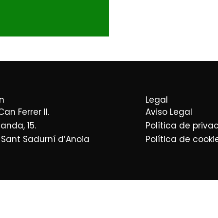
n
Legal
 Can Ferrer II.
Aviso Legal
landa, 15.
Política de priva
 Sant Sadurní d’Anoia
Política de cooki
n Barcelona
Empresa distribuidora 
n Tarragona
Empresa distribuidora de 