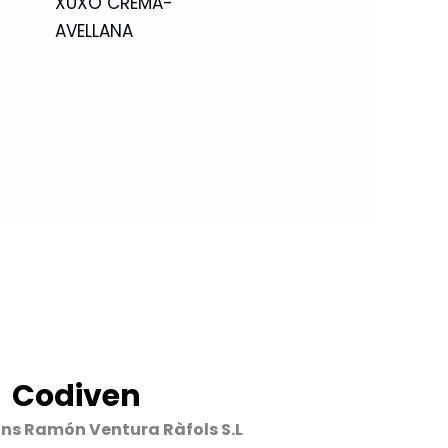
XUXO CREMA-
AVELLANA
Codiven
ons Ramón Ventura Ràfols S.L