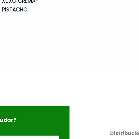
XUXO CREMA-
PISTACHO
yudar?
Distribuci