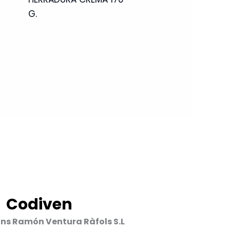
G.
Codiven
ons Ramón Ventura Ràfols S.L