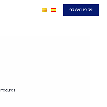
go
Contacto
93 891 19 39
rraduras