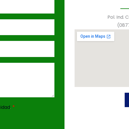
Pol. Ind. 
(0877
.
*
cidad