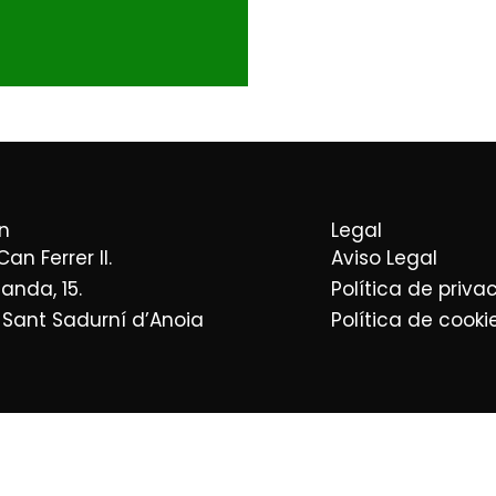
n
Legal
 Can Ferrer II.
Aviso Legal
landa, 15.
Política de priva
 Sant Sadurní d’Anoia
Política de cooki
n Barcelona
Empresa distribuidora 
n Tarragona
Empresa distribuidora de 