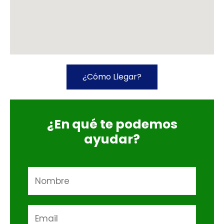
¿Cómo Llegar?
¿En qué te podemos
ayudar?
N
a
m
E
e