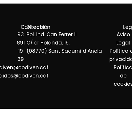
a
R
)
G
*
P
Contacto
Dirección
Leg
D
93
Pol. Ind. Can Ferrer II.
Aviso
*
891
C/ d’ Holanda, 15.
Legal
19
(08770) Sant Sadurní d’Anoia
Política 
39
privacid
diven@codiven.cat
Polític
didos@codiven.cat
de
cookie
Empresa distribuidora de pan y bollería en
Barcelona