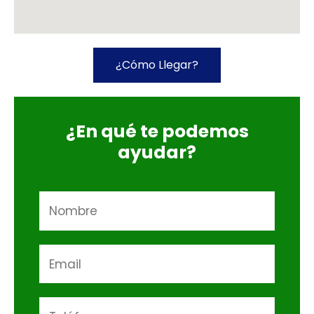
¿Cómo Llegar?
¿En qué te podemos
ayudar?
N
a
m
E
e
m
*
a
N
i