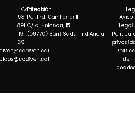
*
P
Contacto
Dirección
Leg
D
93
Pol. Ind. Can Ferrer II.
Aviso
*
891
C/ d’ Holanda, 15.
Legal
19
(08770) Sant Sadurní d’Anoia
Política 
39
privacid
diven@codiven.cat
Polític
didos@codiven.cat
de
cookie
Empresa distribuidora de pan y bollería en
Barcelona
Empresa distribuidora de pan y bollería en
Tarragona