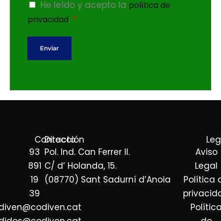
j
A
He leído y acepto la
política de
e
c
.
*
privacidad
(
u
c
e
Enviar
o
r
p
d
i
o
a
R
)
G
*
P
Contacto
Dirección
Leg
D
93
Pol. Ind. Can Ferrer II.
Aviso
*
891
C/ d’ Holanda, 15.
Legal
19
(08770) Sant Sadurní d’Anoia
Política 
39
privacid
diven@codiven.cat
Polític
didos@codiven.cat
de